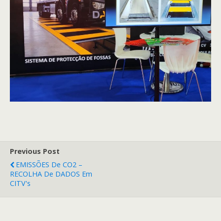
Previous Post
EMISSÕES De CO2 –
RECOLHA De DADOS Em
CITV's